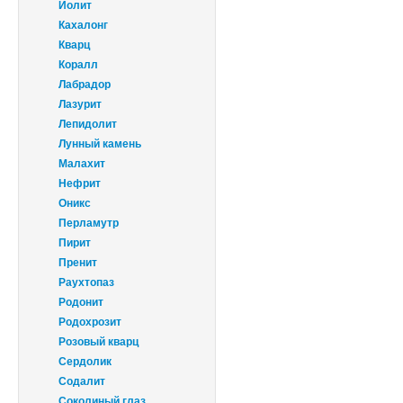
Иолит
Кахалонг
Кварц
Коралл
Лабрадор
Лазурит
Лепидолит
Лунный камень
Малахит
Нефрит
Оникс
Перламутр
Пирит
Пренит
Раухтопаз
Родонит
Родохрозит
Розовый кварц
Сердолик
Содалит
Соколиный глаз