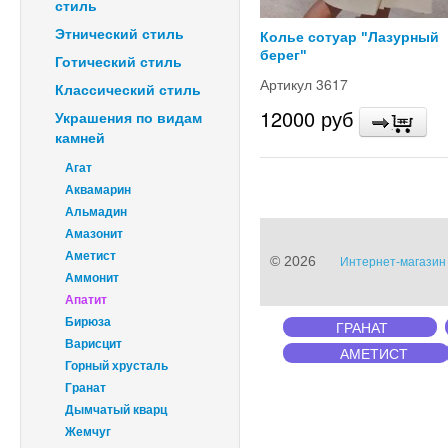
стиль
Этнический стиль
Колье сотуар "Лазурный
берег"
Готический стиль
Артикул 3617
Классический стиль
12000 руб
Украшения по видам
камней
Агат
Аквамарин
Альмадин
Амазонит
Аметист
© 2026
Интернет-магазин 
Аммонит
Апатит
Бирюза
ГРАНАТ
Варисцит
АМЕТИСТ
Горный хрусталь
Гранат
Дымчатый кварц
Жемчуг