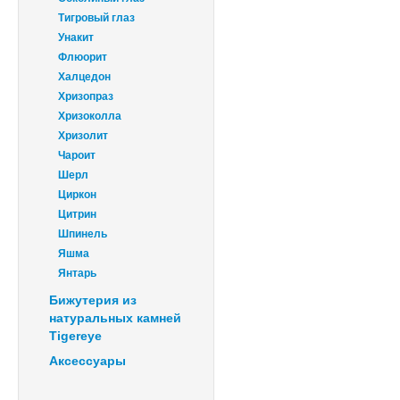
Тигровый глаз
Унакит
Флюорит
Халцедон
Хризопраз
Хризоколла
Хризолит
Чароит
Шерл
Циркон
Цитрин
Шпинель
Яшма
Янтарь
Бижутерия из
натуральных камней
Tigereye
Аксессуары