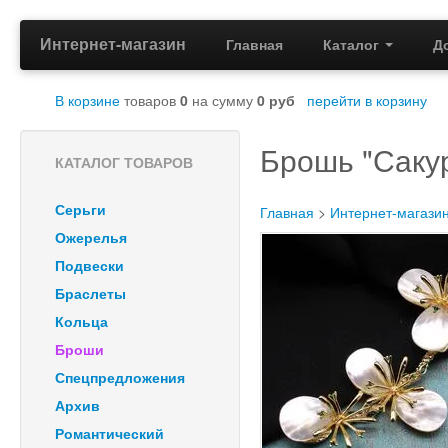
Интернет-магазин
Главная
Каталог
Д
В корзине
товаров
0
на сумму
0
руб
перейти в корзину
Брошь "Саку
КАТАЛОГ ТОВАРОВ
Серьги
Главная
>
Интернет-магази
Ожерелья
Подвески
Браслеты
Кольца
Броши
Спецпредложения
Архив
Романтический