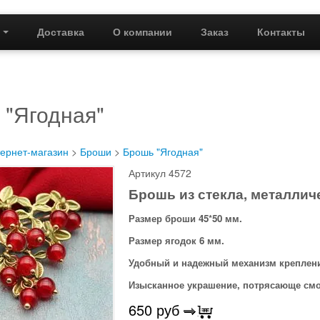
г
Доставка
О компании
Заказ
Контакты
 "Ягодная"
ернет-магазин
>
Броши
>
Брошь "Ягодная"
Артикул 4572
Брошь из стекла, металлич
Размер броши 45*50 мм.
Размер ягодок 6 мм.
Удобный и надежный механизм креплен
Изысканное украшение, потрясающе смот
650
руб