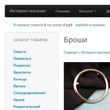
Интернет-магазин
Главная
Каталог
Д
В корзине
товаров
0
на сумму
0
руб
перейти в корзину
Броши
КАТАЛОГ ТОВАРОВ
Серьги
Главная
>
Интернет-магази
Ожерелья
Подвески
Браслеты
Кольца
Броши
Спецпредложения
Архив
Романтический