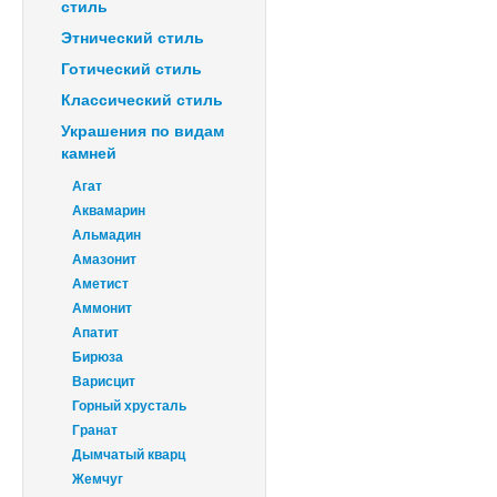
стиль
Этнический стиль
Готический стиль
Классический стиль
Украшения по видам
камней
Агат
Аквамарин
Альмадин
Амазонит
Аметист
Аммонит
Апатит
Бирюза
Варисцит
Горный хрусталь
Гранат
Дымчатый кварц
Жемчуг