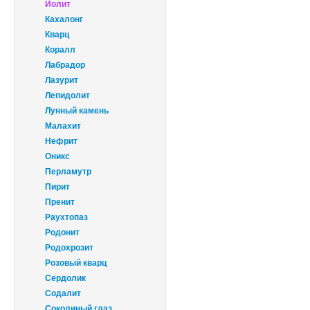
Иолит
Кахалонг
Кварц
Коралл
Лабрадор
Лазурит
Лепидолит
Лунный камень
Малахит
Нефрит
Оникс
Перламутр
Пирит
Пренит
Раухтопаз
Родонит
Родохрозит
Розовый кварц
Сердолик
Содалит
Соколиный глаз