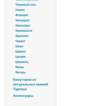
Тигровый глаз
Унакит
Флюорит
Халцедон
Хризопраз
Хризоколла
Хризолит
Чароит
Шерл
Циркон
Цитрин
Шпинель
Яшма
Янтарь
Бижутерия из
натуральных камней
Tigereye
Аксессуары