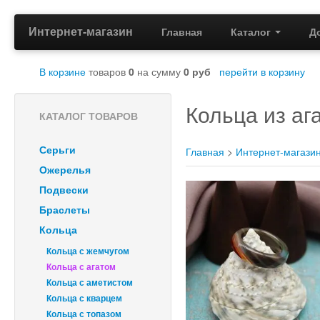
Интернет-магазин
Главная
Каталог
Д
В корзине
товаров
0
на сумму
0
руб
перейти в корзину
Кольца из аг
КАТАЛОГ ТОВАРОВ
Серьги
Главная
>
Интернет-магази
Ожерелья
Подвески
Браслеты
Кольца
Кольца с жемчугом
Кольца с агатом
Кольца с аметистом
Кольца с кварцем
Кольца с топазом