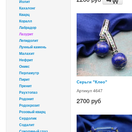
Иолит
Кахалонг
Кварц
Коралл
Лабрадор
Лазурит
Лепидолит
Лунный камень
Малахит
Нефрит
Оникс
Перламутр
Пирит
Серьги "Клео"
Пренит
Артикул 4647
Раухтопаз
2700 руб
Родонит
Родохрозит
Розовый кварц
Сердолик
Содалит
Соколиный глаз