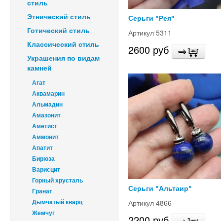
стиль
Этнический стиль
Серьги "Рея"
Готический стиль
Артикул 5311
Классический стиль
2600 руб
Украшения по видам
камней
Агат
Аквамарин
Альмадин
Амазонит
Аметист
Аммонит
Апатит
Бирюза
Варисцит
Горный хрусталь
Серьги "Альтаир"
Гранат
Артикул 4866
Дымчатый кварц
Жемчуг
2200 руб