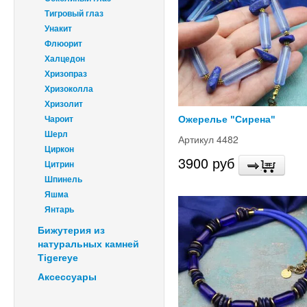
Тигровый глаз
Унакит
Флюорит
Халцедон
Хризопраз
Хризоколла
Хризолит
Ожерелье "Сирена"
Чароит
Шерл
Артикул 4482
Циркон
3900 руб
Цитрин
Шпинель
Яшма
Янтарь
Бижутерия из
натуральных камней
Tigereye
Аксессуары