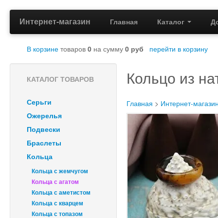
Интернет-магазин
Главная
Каталог
Д
В корзине
товаров
0
на сумму
0
руб
перейти в корзину
Кольцо из на
КАТАЛОГ ТОВАРОВ
Серьги
Главная
>
Интернет-магази
Ожерелья
Подвески
Браслеты
Кольца
Кольца с жемчугом
Кольца с агатом
Кольца с аметистом
Кольца с кварцем
Кольца с топазом