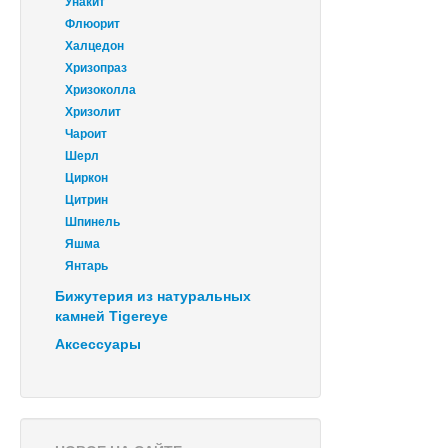
Унакит
Флюорит
Халцедон
Хризопраз
Хризоколла
Хризолит
Чароит
Шерл
Циркон
Цитрин
Шпинель
Яшма
Янтарь
Бижутерия из натуральных
камней Tigereye
Аксессуары