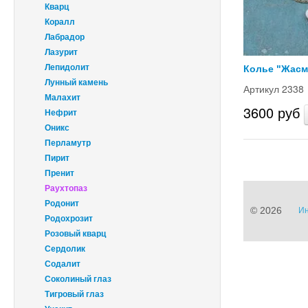
Кварц
Коралл
Лабрадор
Лазурит
Лепидолит
Колье "Жасм
Лунный камень
Артикул 2338
Малахит
3600 руб
Нефрит
Оникс
Перламутр
Пирит
Пренит
Раухтопаз
Родонит
© 2026
Ин
Родохрозит
Розовый кварц
Сердолик
Содалит
Соколиный глаз
Тигровый глаз