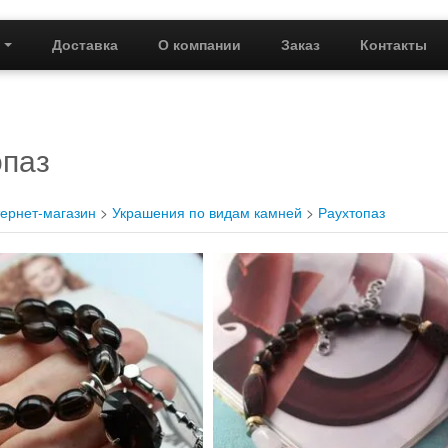
г
Доставка
О компании
Заказ
Контакты
опаз
ернет-магазин
>
Украшения по видам камней
>
Раухтопаз