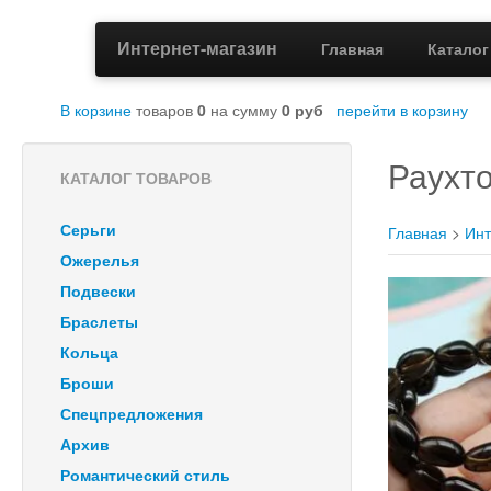
Интернет-магазин
Главная
Катало
В корзине
товаров
0
на сумму
0
руб
перейти в корзину
Раухт
КАТАЛОГ ТОВАРОВ
Серьги
Главная
>
Инт
Ожерелья
Подвески
Браслеты
Кольца
Броши
Спецпредложения
Архив
Романтический стиль