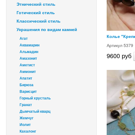
Этнический стиль
Готический стиль
Классический стиль
Украшения по видам камней
Колье "Креп
Агат
Артикул 5379
Аквамарин
Альмадин
9600 руб
Амазонит
Аметист
Аммонит
Апатит
Бирюза
Варисцит
Горный хрусталь
Гранат
Дымчатый кварц
Жемчуг
Иолит
Кахалонг