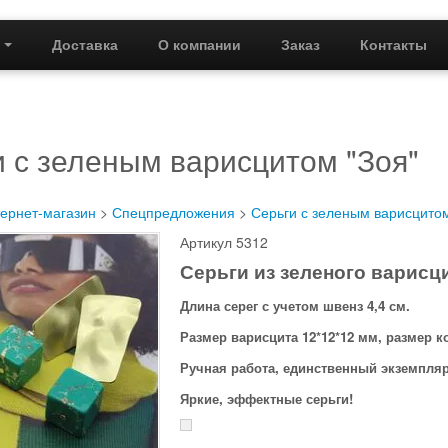
г
Доставка
О компании
Заказ
Контакты
 с зеленым варисцитом "Зоя"
ернет-магазин
>
Спецпредложения
>
Серьги с зеленым варисцитом
Артикул 5312
Серьги из зеленого варисци
Длина серег с учетом швенз 4,4 см.
Размер варисцита 12*12*12 мм, размер к
Ручная работа, единственный экземпляр
Яркие, эффектные серьги!