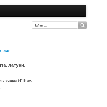
 "Зоя"
та, латуни.
онструкции 14*18 мм.
.