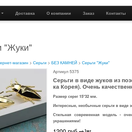
г
Доставка
О компании
Заказ
Контакты
и "Жуки"
ернет-магазин
>
Серьги
>
БЕЗ КАМНЕЙ
>
Серьги "Жуки"
Артикул 5375
Серьги в виде жуков из поз
ка Корея). Очень качествен
Размер серег 15*32 мм.
Интересные, необычные серьги в виде з
Стильная современная модель - оч
украшениями!
1200
руб