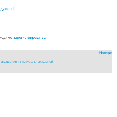
едующий
обходимо
зарегистрироваться
Наверх
" украшения из натуральных камней