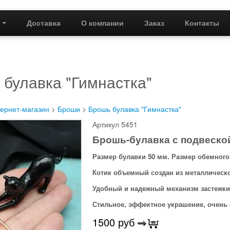
г
Доставка
О компании
Заказ
Контакты
булавка "Гимнастка"
ернет-магазин
>
Броши
>
Брошь булавка "Гимнастка"
Артикул 5451
Брошь-булавка с подвеской
Размер булавки 50 мм. Размер обемного 
Котик объемный создан из металлическ
Удобный и надежный механизм застежки
Стильное, эффектное украшение, очень
1500
руб