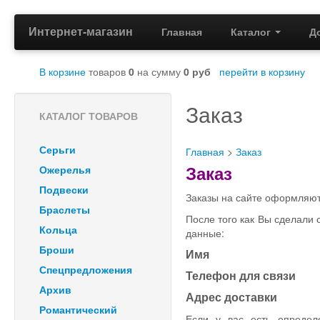
Интернет-магазин
Главная
Каталог
Д
В корзине
товаров
0
на сумму
0
руб
перейти в корзину
Заказ
КАТАЛОГ ТОВАРОВ
Серьги
Главная
>
Заказ
Заказ
Ожерелья
Подвески
Заказы на сайте оформляют
Браслеты
После того как Вы сделали 
Кольца
данные:
Броши
Имя
Спецпредложения
Телефон для связи
Архив
Адрес доставки
Романтический
Если у вас есть опреде