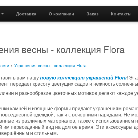
г
Доставка
О компании
Заказ
Контакты
ния весны - коллекция Flora
ости
>
Украшения весны - коллекция Flora
ставить вам нашу
новую коллекцию украшений Flora
! Эт
ент передает красоту цветущих садов и нежность солнечны
линии и разнообразие цветочных мотивов делают каждое
нки камней и изящные формы придают украшениям романтич
 повседневной одеждой, так и с вечерними нарядами. Не 
данные из различных материалов, также с использованием 
 им первозданный вид на долгое время. Эти аксессуары до
завершённым и стильным.