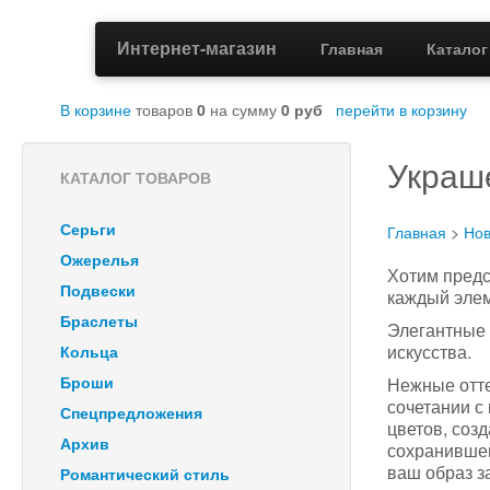
Интернет-магазин
Главная
Катало
В корзине
товаров
0
на сумму
0
руб
перейти в корзину
Украше
КАТАЛОГ ТОВАРОВ
Серьги
Главная
>
Нов
Ожерелья
Хотим пред
Подвески
каждый элем
Браслеты
Элегантные 
искусства.
Кольца
Нежные отте
Броши
сочетании с
Спецпредложения
цветов, соз
Архив
сохранившей
ваш образ 
Романтический стиль