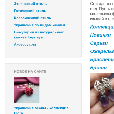
Они идеальн
Этнический стиль
вид. Пусть 
Готический стиль
маленьким ф
Классический стиль
камней и цв
Украшения по видам камней
Коллекци
Бижутерия из натуральных
Новинки
камней Tigereye
Серьги
Аксессуары
Ожерель
Браслет
Броши
НОВОЕ НА САЙТЕ
Украшения весны - коллекция
Flora